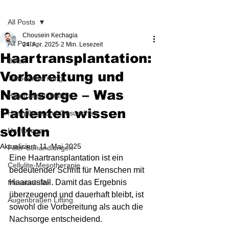
Beitrag
All Posts
Chousein Kechagia
All Posts
24. Apr. 2025
2 Min. Lesezeit
Haartransplantation:
Botox
Vorbereitung und
Tattooentfernung
Nachsorge – Was
Haartransplantation
Patienten wissen
Haarpflege und Gesundheit
sollten
Hautpflege
Aktualisiert:
11. Mai 2025
Filler-Behandlungen
Eine Haartransplantation ist ein 
Cellulite-Mesotherapie
bedeutender Schritt für Menschen mit 
Haarausfall. Damit das Ergebnis 
Mesocellulite
überzeugend und dauerhaft bleibt, ist 
Augenbrauen Lifting
sowohl die Vorbereitung als auch die 
Nachsorge entscheidend.