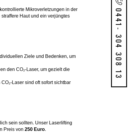
ontrollierte Mikroverletzungen in der
0441- 304 308 13
 straffere Haut und ein verjüngtes
ndividuellen Ziele und Bedenken, um
n den CO₂-Laser, um gezielt die
 CO₂-Laser sind oft sofort sichtbar
ch sein sollten. Unser Laserlifting
n Preis von
2
50 Euro
.