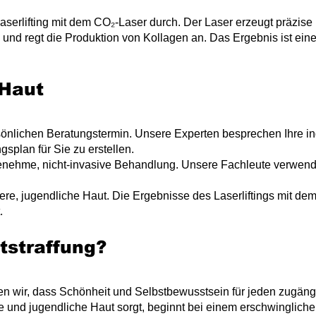
aserlifting mit dem CO₂-Laser durch. Der Laser erzeugt präzise k
g und regt die Produktion von Kollagen an. Das Ergebnis ist eine
Haut
sönlichen Beratungstermin. Unsere Experten besprechen Ihre i
plan für Sie zu erstellen.
nehme, nicht-invasive Behandlung. Unsere Fachleute verwende
ffere, jugendliche Haut. Die Ergebnisse des Laserliftings mit dem
.
tstraffung
?
n wir, dass Schönheit und Selbstbewusstsein für jeden zugängli
fe und jugendliche Haut sorgt, beginnt bei einem ersc
hwinglic
he