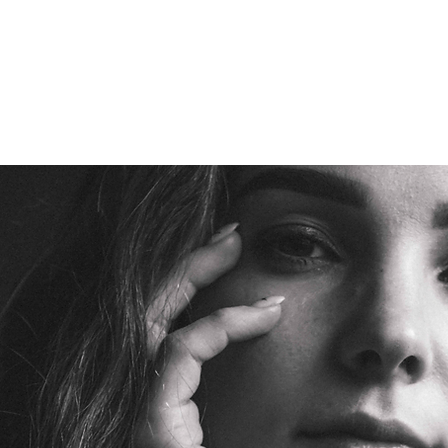
em Experten für
n in Oldenburg.
 Laserliftings mit
zur Hautstraffung,