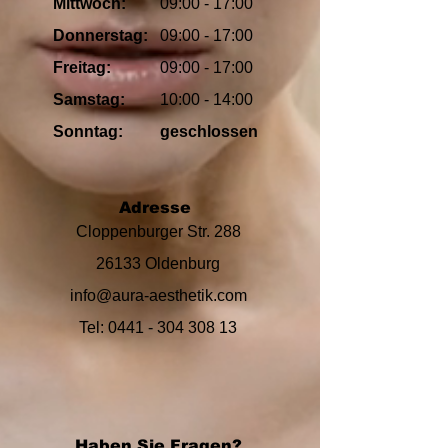
Mittwoch:
09:00
- 17:00
Donnerstag:
09:00
- 17:00
Freitag:
09:00
- 17:00
Samstag:
10:00 - 14:00
Sonntag:
geschlossen
Adresse
Cloppenburger Str. 288
26133 Oldenburg
info@aura-aesthetik.com
Tel:
0441 - 304 308 13
Haben Sie Fragen?