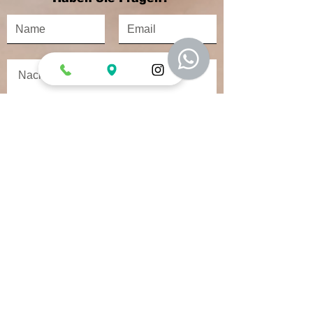
Senden
AURA ÄSTHETIK
HAARTRANSPLANTATION
|
FALTENBEHANDLUNG
|
FILLER
|
PRP
|
MESOTHERAPIE
|
BOOSTER-INFUSIONEN
|
LASERBEHANDLUNG
|