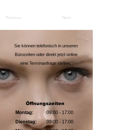
Previous
Next
Sie können telefonisch in unseren
Bürozeiten oder direkt jetzt online
eine Terminanfrage stellen.
Öffnungszeiten
Montag:
09:00 - 17:00
Dienstag:
09:00
- 17:00