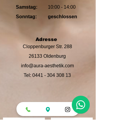
Samstag:
10:00 - 14:00
Sonntag:
geschlossen
Adresse
Cloppenburger Str. 288
26133 Oldenburg
info@aura-aesthetik.com
Tel:
0441 - 304 308 13
1
Haben Sie Fragen?