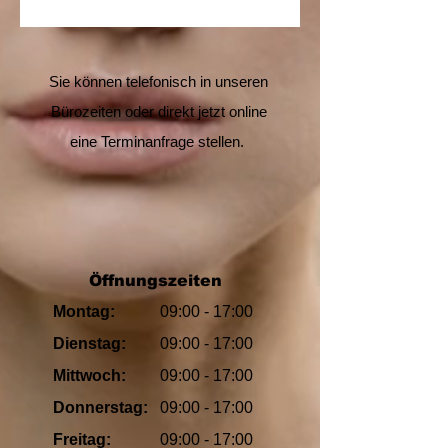
Sie können telefonisch in unseren
Bürozeiten oder direkt jetzt online
eine Terminanfrage stellen.
Öffnungszeiten
Montag:
09:00 - 17:00
Dienstag:
09:00
- 17:00
Mittwoch:
09:00
- 17:00
Donnerstag:
09:00
- 17:00
Freitag:
09:00
- 17:00